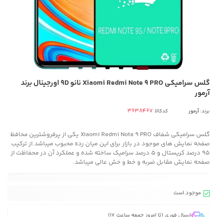
گلس سرامیکی Xiaomi Redmi Note 9 PRO نانو 9D اورجینال برند
آرمور
برند:
آرمور
کدکالا:
گلس سرامیکی شفاف Xiaomi Redmi Note 9 PRO یکی از پرفروشترین محافظ
صفحه نمایش های موجود در بازار برای این میان رده محبوب میباشد.از ترکیب
95 درصد کریستال و 5 درصد سرامیک ساخته شده و عملکرد آن در محفاظت از
صفحه نمایش مقابل ضربه و خط و خش عالی میباشد.
موجود است
ارسال فوری (تا امروز جمعه ساعت 17)