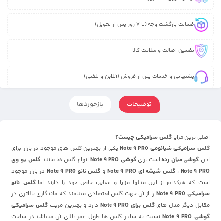
ضمانت بازگشت وجه (تا 7 روز پس از تحویل)
تضمین اصالت و سلامت کالا
پشتیبانی و خدمات پس از فروش (آنلاین و تلفنی)
توضیحات
بازخوردها
اصلی ترین مزایا
گلس سرامیکی چیست؟
گلس سرامیکی
شیائومی
Note 9 PRO
یکی از بهترین گلس های موجود در بازار برای
این
گوشی میان رده
است.برای
گوشی Note 9 PRO
انواع گلس ها مانند
گلس یو وی
Note 9 PRO
،
گلس شیشه ای Note 9 PRO
و
گلس نانو Note 9 PRO
در بازار موجود
است که هرکدام از این مدلها مزایا و معایب خاص خود را دارند اما
گلس نانو
سرامیکی Note 9 PRO
را از آن جهت گلس اقتصادی مینامند که ماندگاری بالاتری در
مقابل دیگر مدل های
گلس برای Note 9 PRO
دارد و بهترین مزیت
گلس سرامیکی
گوشی Note 9 PRO
نسبت به سایر گلس ها طول عمر بالای آن میباشد.در ساخت