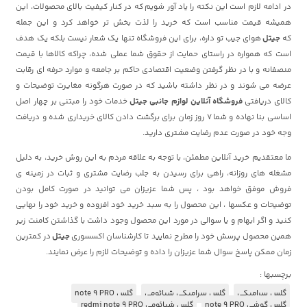
در ادامه لازم است این نکته را یاد آور شویم که در کنار کیفیت بالای محصولات، این
همیشه قیمت مناسب است که خرید را لذت بخش تر خواهد کرد و این جمله
که
جیتل
هوای جیب تو داره، برای این فروشگاه تنها یک شعار نیست بلکه یک هدف
است که همواره در راستای حمایت از حقوق شما عملی شده، چراکه کالاها با قیمت
منصفانه و با در نظر گرفتن وضعیت اقتصادی حاکم بر جامعه و موارد حرفه ای رقابت
عرضه می شوند و در نظر داشته باشید که در صورت هرگونه مغایرت توضیحات و
کالای دریافتی
فروشگاه آنلاین لوازم جانبی جیتل
خدمات خود را مبتنی بر چهار اصل
اساسی بنا نهاده و شما 7 روز زمان برای برگشت دادن کالای خریداری شده و دریافت
وجه خود در صورت عدم رضایت مشتری دارید.
ما معتقدیم خرید آنلاین مطمئن، با توجه به علاقه مردم به این روش خرید، به دلیل
مشغله های روزانه، راهی برای رسیدن به جلب رضایت مشتری و ثبات در زمینه ی
فروش موفق خواهد بود ، پس شما عزیزان می توانید در صورت کامل بودن
توضیحات و عکسها ، این محصول را به سبد خرید خود افزوده و خرید خود را نهایی
کنید و اگر ابهام و یا سوالی در مورد این محصول وجود داشت با گذاشتن کامنت زیر
همین محصول پرسش خود را مطرح نمایید تا کارشناسان اکسسوری
جیتل
در کمترین
زمان ممکن پاسخ سوال شما عزیزان را داده و توضیحات لازم را عرض نمایند.
برچسبها :
گلس سرامیکی
گلس سرامیکی شیائومی
گلس note 9 PRO
گلس گوشی note 9 PRO
گلس شیائومی redmi note 9 PRO