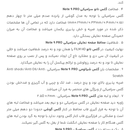
کند.
4 . ضخامت
گلس نانو سرامیکی Note 9 PRO
گلس سرامیکی با توجه به مدل گوشی از پانزده صدم میلی متر تا چهار دهم
(0.15/mm0.26mm/0.33mm/0.4mm) ضخامت دارد که در تمامی آن ها مشخصات
ذکر شده در مورد ضربه و خش پذیری یکسان میباشد و ضخامت آن به میزان
خمیدگی صفحه نمایش بستگی دارد.
5 . شفافیت
محافظ صفحه نمایش سرامیکی Note 9 PRO
نهایت کیفیت در
گلس نانو
FILM HD یا همان نود و نه درصد شفافیت میباشد و خللی
در کیفیت ال سی دی و عملکرد تاچ آن ایجاد نمیکند و پس از نصب بر روی صفحه
نمایش تا نود و نه درصد رزولوشن و تراکم پیکسل آن را به نمایش میگذارد.
6 . مشخصات بارز
گلس
شیائومی
Note 9 PRO
سرامیکی : Anti shock/Anti Oil/Anti
Scratch
ضربه پذیری بالای نود و پنج درصد ، ضد لک و چربی و آب گریزی و ضدخش بودن
گلس سرامیکی از ویژگی های منحصر به فرد آن میباشد.
7 . ابعاد و لبه های
گلس Note 9 PRO
سرامیکی : 2.5D 0.2mm
زاویه دید صفحه نمایش در گلس سرامیکی دو و نیم بعد میباشد و ضخامت لبه های
آن با توجه به قرار گیری قاب محافظ در کنار
گلس گوشی
حدودا دو دهم میلی متر
است و مشکلی در قرارگیری قاب کنار گلس وجود ندارد.با توجه به گرد بودن لبه های
گلس هنگام کار با صفحه نمایش انگشت شما از بغل به گلس گیر نمیکند.
8 . پک و بسته بندی
گلس سرامیکی Note 9 PRO