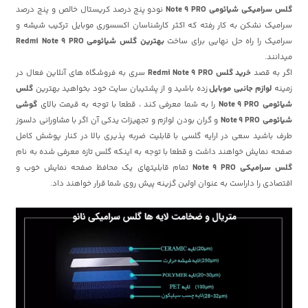
گلس سرامیکی
شیائومی
Note 9 PRO
نودو پنج درصد کریستال خالص و پنج درصد
سرامیک نشکن به کار رفته که اکثر کارشناسان اکسسوری موبایل ترکیب شیشه و
سرامیک را راه حل نهایی برای ساخت
بهترین گلس
شیائومی
Redmi Note 9 PRO
میدانند.
اگر به قصد
خرید گلس Redmi Note 9 PRO
سری به فروشگاه های آنلاین فعال در
زمینه
لوازم جانبی موبایل
زده باشید و از پشتیبان سایت خود بخواهید بهترین
گلس
شیائومی
Note 9 PRO
را به شما معرفی کند ، قطعا با توجه به قیمت بالای
گوشی
شیائومی
Note 9 PRO
و گران بودن لوازم و تجهیزات یدکی آن اگر با مشاورانی دلسوز
طرف باشید سعی در ارایه گلسی با قابلیت ضربه پذیری بالا در کنار پوشش کامل
صفحه نمایش خواهند داشت و قطعا با توجه به اینکه گلس تازه معرفی شده به نام
گلس سرامیکی Note 9 PRO
تمام قابلیتهای یک محافظ صفحه نمایش خوب و
اقتصادی را داراست به عنوان اولین گزینه پیش روی شما قرار خواهند داد.