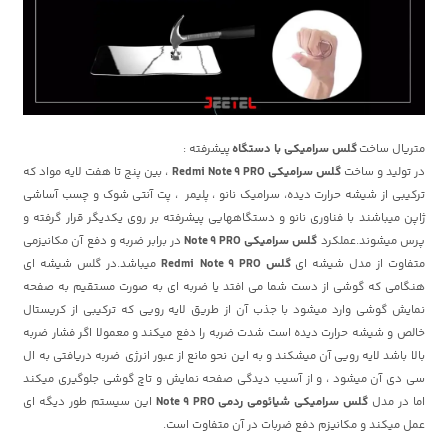
متریال ساخت
گلس سرامیکی با دستگاه
پیشرفته :
در تولید و ساخت
گلس سرامیکی Redmi Note 9 PRO
، بین پنج تا هفت لایه مواد که
ترکیبی از شیشه حرارت دیده، سرامیک نانو ، پلیمر ، پت آنتی شوک و چسب آساشی
ژاپن میباشند با فناوری نانو و دستگاههایی پیشرفته بر روی یکدیگر قرار گرفته و
پرس میشوند.عملکرد
گلس سرامیکی Note 9 PRO
در برابر ضربه و دفع آن مکانیزمی
متفاوت از مدل شیشه ای
گلس Redmi Note 9 PRO
میباشد.در گلس شیشه ای
هنگامی که گوشی از دست شما می افتد یا ضربه ای به صورت مستقیم به صفحه
نمایش گوشی وارد میشود با جذب آن از طریق لایه رویی که ترکیبی از کریستال
خالص و شیشه حرارت دیده است شدت ضربه را دفع میکند و معمولا اگر فشار ضربه
بالا باشد لایه رویی آن میشکند و به این نحو مانع از عبور انرژی ضربه دریافتی به ال
سی دی آن میشود ، و از آسیب دیدگی صفحه نمایش و تاچ گوشی جلوگیری میکند
اما در مدل
گلس سرامیکی
شیائومی ردمی
Note 9 PRO
این سیستم طور دیگه ای
عمل میکند و مکانیزم دفع ضربات در آن متفاوت است.