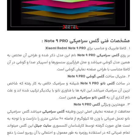
مشخصات فنی
گلس سرامیکی Note 9 PRO :
1 . کاملا فابریک و مناسب برای
Xiaomi Redmi Note 9 PRO
بر روی
گلس سرامیکی Note 9 PRO
نام این مدل ذکر شده و طراحی آن مختص به
همین مدل گوشی میباشد و محل قرارگیری سنسورها و اسپیکر صدا و گوشی در آن
کاملا متناسب با طراحی صفحه نمایش گوشی است.
2 . متریال ساخت
گلس گوشی Note 9 PRO
در ساخت
گلس نانو Note 9 PRO
شیشه و سرامیک خالص به کار رفته که شاخص
ترین آن سرامیک میباشد.این لایه ها با فناوری نانو با یکدیگر ترکیب شده اند و علت
نام گذاری آن به
گلس نانو سرامیکی
همین است.
3 . مهمترین ویژگی
گلس Note 9 PRO
محافظت از صفحه نمایش اصلی ترین وظیفه
گلس سرامیکی
میباشد.گلس سرامیکی
نانو تحمل ضرباتی با وزن 15 کیلوگرم از فاصله 60 سانتی متری را داراست و با توجه به
تست های صورت گرفته توسط کارشناسان اکسسوری
سایت جیتل
این گلس میتواند
تمام ضرباتی که در استفاده روزمره به طور معمول و احتمالی با آن روبرو است را دفع