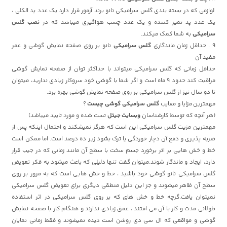
لوازمی که در بسته بندی گلس سرامیکی نانو برند آرمور قرار دارد یک عدد پد الکلی ،
یک عدد پد تمیز کننده و یک عدد چسب هواگیری میباشد که در
نصب گلس
سرامیکی
به شما کمک میکند.
9 . حداقل زمان ماندگاری
گلس سرامیکی
نانو بر روی صفحه نمایش گوشی و عمر
مفید آن
حداقل زمانی که گلس سرامیکی میتواند با حداکثر توان از صفحه نمایش گوشی
مراقبت کند حدود 9 ماه است و اگر شما با گوشی خود سروکار زیادی ندارید، میتوان
تا دو سال نیز از گلس سرامیکی بر روی صفحه نمایش گوشی بهره برد.
مهمترین مزایا و معایب
گلس سرامیکی گوشی چیست
؟
(هر آنچه که توسط کارشناسان
وبسایت جیتل
تست شده و مورد تایید میباشد)
مهمترین مزیت گلس سرامیکی این است که هرگز نمیشکند و احتمال اینکه پس از
ضربه پذیری و دفع آن
دچار خوردگی یا ترک بشود زیر ده درصد است. اما ممکن است
خط و خش هایی بر اثر برخورد جسم سخت با سطح آن مانند زمانی که در جیب قرار
دارد، ایجاد و ماندگار شوند.میتوان گفت تنها دلیلی که باعث میشود به فکر تعویض
گلس سرامیکی نانو گوشی خود باشید ، خط و خش هایی است که به مرور بر روی
سطح آن ظاهر میشوند و جز این دلیل منطقی دیگری برای تعویض گلس سرامیکی
نمیتوان یافت.گرچه خط و خش های که بر روی گلس سرامیکی در اثر استفاده
طولانی مدت و کار با آن می افتند ، عمق زیادی ندارند و هنگام کار با صفحه نمایش
گوشی و مواقعی که ال سی دی روشن است دیده نمیشوند و فقط زمانی نمایان