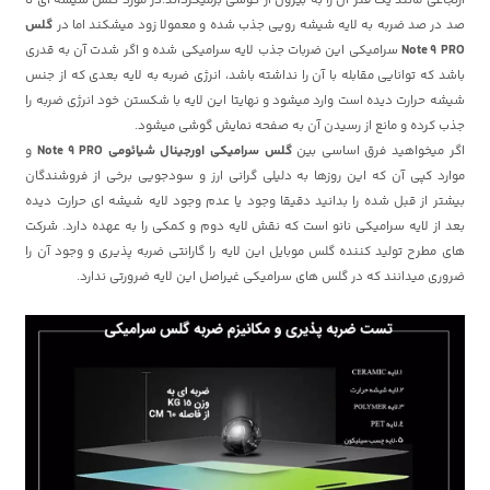
صد در صد ضربه به لایه شیشه رویی جذب شده و معمولا زود میشکند اما در
گلس
Note 9 PRO
سرامیکی این ضربات جذب لایه سرامیکی شده و اگر شدت آن به قدری
باشد که توانایی مقابله با آن را نداشته باشد، انرژی ضربه به لایه بعدی که از جنس
شیشه حرارت دیده است وارد میشود و نهایتا این لایه با شکستن خود انرژی ضربه را
جذب کرده و مانع از رسیدن آن به صفحه نمایش گوشی میشود.
اگر میخواهید فرق اساسی بین
گلس سرامیکی اورجینال
شیائومی
Note 9 PRO
و
موارد کپی آن که این روزها به دلیلی گرانی ارز و سودجویی برخی از فروشندگان
بیشتر از قبل شده را بدانید دقیقا وجود یا عدم وجود لایه شیشه ای حرارت دیده
بعد از لایه سرامیکی نانو است که نقش لایه دوم و کمکی را به عهده دارد. شرکت
های مطرح تولید کننده گلس موبایل این لایه را گارانتی ضربه پذیری و وجود آن را
ضروری میدانند که در گلس های سرامیکی غیراصل این لایه ضرورتی ندارد.