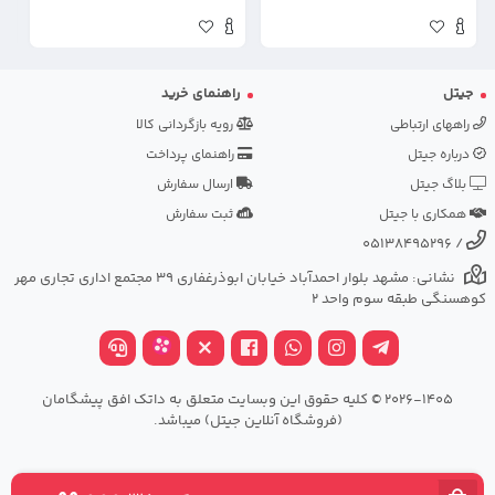
جیتل
راهنمای خرید
راههای ارتباطی
رویه بازگردانی کالا
درباره جیتل
راهنمای پرداخت
بلاگ جیتل
ارسال سفارش
همکاری با جیتل
ثبت سفارش
05138495296
/
نشانی: مشهد بلوار احمدآباد خیابان ابوذرغفاری 39 مجتمع اداری تجاری مهر
کوهسنگی طبقه سوم واحد 2
2026-1405 © کلیه حقوق این وبسایت متعلق به داتک افق پیشگامان
(فروشگاه آنلاین جیتل) میباشد.