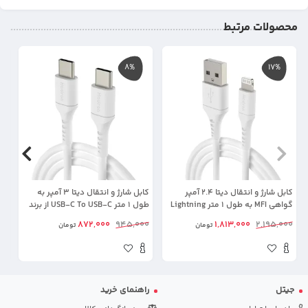
محصولات مرتبط
8%
17%
کابل شارژ و انتقال دیتا 2.4 آمپر
کابل شارژ و انتقال دیتا 3 آمپر به
گواهی MFI به طول 1 متر Lightning
طول 1 متر USB-C To USB-C از برند
To USB-A از برند Hadron HTC-A-
Hadron HTC-C-C01 (شرکتی
00
872,000
945,000
1,813,000
2,195,000
تومان
تومان
L01 (شرکتی اورجینال+گارانتی)
اورجینال+گارانتی)
L01 (شرکتی اور
جیتل
راهنمای خرید