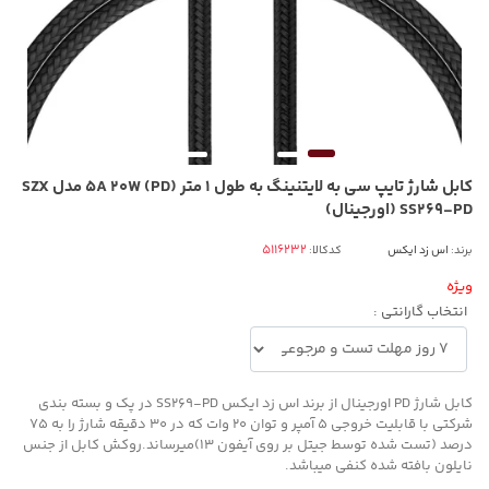
کابل شارژ تایپ سی به لایتنینگ به طول 1 متر 5A 20W (PD) مدل SZX
SS269-PD (اورجینال)
برند:
اس زد ایکس
کدکالا:
ویژه
انتخاب گارانتی :
کابل شارژ PD اورجینال از برند اس زد ایکس SS269-PD در پک و بسته بندی
شرکتی با قابلیت خروجی 5 آمپر و توان 20 وات که در 30 دقیقه شارژ را به 75
درصد (تست شده توسط جیتل بر روی آیفون 13)میرساند.روکش کابل از جنس
نایلون بافته شده کنفی میباشد.