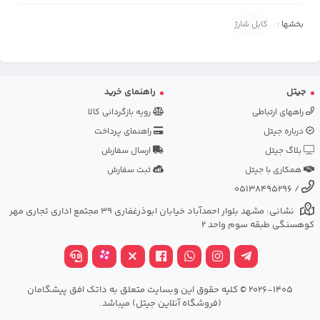
بخشها :
کابل شارژ
جیتل
راهنمای خرید
راههای ارتباطی
رویه بازگردانی کالا
درباره جیتل
راهنمای پرداخت
بلاگ جیتل
ارسال سفارش
همکاری با جیتل
ثبت سفارش
05138495296
/
نشانی: مشهد بلوار احمدآباد خیابان ابوذرغفاری 39 مجتمع اداری تجاری مهر
کوهسنگی طبقه سوم واحد 2
2026-1405 © کلیه حقوق این وبسایت متعلق به داتک افق پیشگامان
(فروشگاه آنلاین جیتل) میباشد.