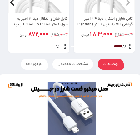
کابل شارژ و انتقال دیتا 2.4 آمپر
کابل شارژ و انتقال دیتا 3 آمپر به
گواهی MFI به طول 1 متر Lightning
طول 1 متر USB-C To USB-C از برند
To USB-A از برند Hadron HTC-A-
Hadron HTC-C-C01 (شرکتی
872,000
1,813,000
00
945,000
2,195,000
L01 (شرکتی اورجینال+گارانتی)
تومان
اورجینال+گارانتی)
تومان
L01 (شرکتی اور
توضیحات
مشخصات محصول
بازخوردها