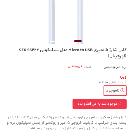
کابل شارژ 5 آمپری Micro to USB مدل سیلیکونی SZX SS222
(اورجینال)
برند:
اس زد ایکس
کدکالا:
ویژه
0
عدد باقی مانده
ناموجود
موجود شد به من اطلاع بده
کابل شارژ میکرو یو اس بی اورجینال از برند اس زد ایکس مدل SZX SS222 در
بسته بندی شرکتی با قابلیت خروجی 5 آمپر و روکشی از جنس سیلیکون نرم و
منعطف میباشد.این کابل از سرعت شارژ بالایی برخوردار میباشد.