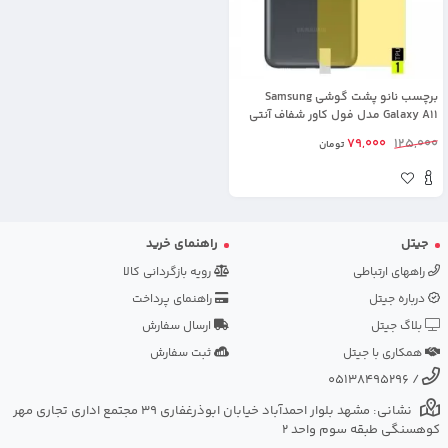
برچسب نانو پشت گوشی Samsung
Galaxy A11 مدل فول کاور شفاف آنتی
شوک
79,000
125,000
تومان
جیتل
راهنمای خرید
راههای ارتباطی
رویه بازگردانی کالا
درباره جیتل
راهنمای پرداخت
بلاگ جیتل
ارسال سفارش
همکاری با جیتل
ثبت سفارش
05138495296
/
نشانی: مشهد بلوار احمدآباد خیابان ابوذرغفاری 39 مجتمع اداری تجاری مهر
کوهسنگی طبقه سوم واحد 2