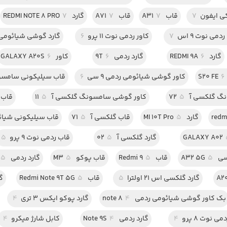
ی ایفون
7
قاب A31
7
قاب A71
7
گارد REDMI NOTE 8 PRO
7
ی نوت 9 اس
7
کاور ردمی نوت 11 پرو
6
گارد گوشی شیائومی 
گارد REDMI 9A
6
گارد ردمی 9T
6
کاور GALAXY A20S
6
6
کاور گوشی شیائومی ردمی 9 سی
6
قاب سیلیکونی سامس
 گلکسی آ 72
5
کاور گوشی سامسونگ گلکسی آ 11
5
قاب alaxy S21 Ultra
گارد MI 10T Pro
5
قاب گلکسی آ 71
5
قاب سیلیکونی شیائ
گارد گلکسی آ 02
5
قاب ردمی نوت 9 پرو
5
A32 
5
قاب Redmi 9
5
قاب پوکو M3
5
گارد ردمی Note 10 Pro
5
گارد گلکسی اس 21 اولترا
5
قاب Redmi Note 9T 5G
5
گارد
بک کاور گوشی شیائومی ردمی note 8
4
گارد پوکو ایکس 3 تری
4
نوت 8 پرو
4
گارد ردمی Note 9S
4
کابل شارژ میکرو
4