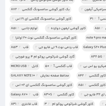
 فانتزی A71
2
بک کاور گوشی شیائومی ردمی note 9 pro
2
رامیکی آیفون
2
بک کاور گوشی سامسونگ گلکسی A72
2
 آ 31
2
کاور گوشی سامسونگ گلکسی ای 21 اس
2
A
2
کاور گوشی ایفون دوازده
2
لوازم جانبی A51
2
کاور گوشی سامسونگ گلکسی نوت 20 اولترا
2
قاب ردمی نوت 9 تی فایو جی
2
قاب A53
2
2
گارد گوشی شیائومی پوکو ام 4 پرو فورجی
2
میکرو یو اس بی
2
قاب گلکسی آ50
2
کابل MICRO USB
2
اور گلکسی A42
2
محافظ صفحه نمایش GALAXY NOTE 10
2
کاور گلکسی A51
2
کاور گوشی سامسونگ گلکسی ای 02 اس
2
و جی
2
کاور گلکسی A30S
2
قاب Galaxy A70
2
2
کاور گوشی شیائومی پوکو ام 3
2
قاب فانتزی A31
2