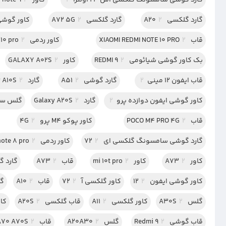
گارد گوشی سامسونگ گلکسی اس 23 اولترا
2
کاور redmi note 9
2
گارد گلکسی A20
2
گارد گلکسی A72 5G
2
کاور گوشی سا
قاب XIAOMI REDMI NOTE 10 PRO
2
کاور ردمی note 10 pro
2
بک کاور گوشی شیائومی REDMI 9
2
کاور GALAXY A02S
2
قاب ایفون 12 مینی
2
گارد گوشی A51
2
گارد Galaxy A10S
2
کاور گوشی ایفون دوازده پرو
2
گارد Galaxy A20S
2
گلس سر
قاب POCO M4 PRO 4G
2
کاور پوکو M4 پرو 4G
2
گارد گوشی سامسونگ گلکسی ای 72
2
کاور ردمی note 8 pro
2
کاور A73
2
کاور mi 10t pro
2
قاب A73
2
گارد گ
کاور گوشی ایفون 12
2
کاور گلکسی آ 72
2
قاب A10
2
گا
گلس A30S
2
کاور گلکسی A11
2
قاب گلکسی A20S
2
کاو
قاب گوشی Redmi 9
2
گلس A20A30
2
قاب Galaxy A70 A70S
2