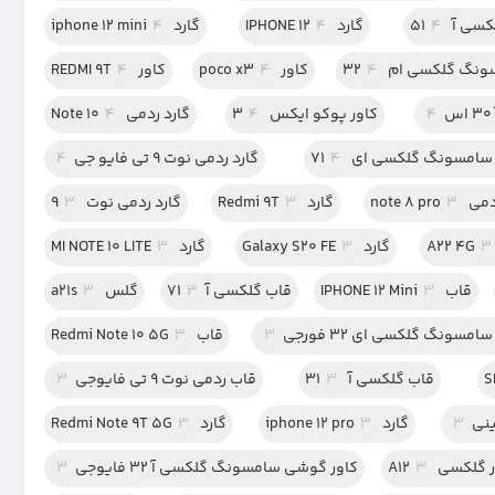
سی آ 51
4
گارد IPHONE 12
4
گارد iphone 12 mini
4
نگ گلکسی ام 32
4
کاور poco x3
4
کاور REDMI 9T
4
4
کاور پوکو ایکس 3
4
گارد ردمی Note 10
4
سامسونگ گلکسی ای 71
4
گارد ردمی نوت 9 تی فایو جی
4
note 
3
گارد Redmi 9T
3
گارد ردمی نوت 9
3
3
گارد Galaxy S20 FE
3
گارد MI NOTE 10 LITE
3
قاب IPHONE 12 Mini
3
قاب گلکسی آ71
3
گلس a21s
3
سونگ گلکسی ای 32 فورجی
3
قاب Redmi Note 10 5G
3
قاب گلکسی آ 31
3
قاب ردمی نوت 9 تی فایوجی
3
ینی
3
گارد iphone 12 pro
3
گارد Redmi Note 9T 5G
3
 گلکسی A12
3
کاور گوشی سامسونگ گلکسی آ 32 فایوجی
3