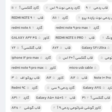
قاب ردمی 9
7
گارد ردمی نوت 9 اس
7
گارد گلکسی آ 11
7
ردمی نوت یازده پرو
6
گارد A11
6
قاب REDMI NOTE 9
6
گارد redmi note 9 pro max
6
گارد redmi note 8
6
ونگ
6
قاب REDMI NOTE 11 PRO
6
کاور GALAXY A32 4G
5
G
5
قاب A72
5
قاب گلکسی آ 72
5
ومی
5
قاب گلکسی آ 20 اس
5
گارد iphone 12 pro max
5
5
micro usb cable
کاور redmi note 9 pro max
5
قاب A12
5
کاور A12
5
قاب پوکو اف 3
5
 Galaxy A21S
5
گارد ردمی 9 سی
5
گارد Redmi 9C
5
قاب گلکسی آ31
4
قاب Galaxy A50 A50S
4
گارد A31
4
کاور گوشی شیائومی ردمی 9 آ
4
قاب گوشی A21s
4