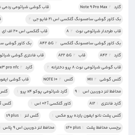
گارد Note 9 Pro Max
2
قاب گوشی شیائومی ردمی نوت 8 دخت
بک کاور گوشی سامسونگ گلکسی اس 21 فایو جی
2
ق
قاب طرحدار شیائومی نوت 8
2
قاب گلکسی اس 20 اف ای
بک کاور گوشی سامسونگ گلکسی A42 5G
2
بک کاور گوشی سامسو
گارد A42
2
قاب A22 5G
2
قاب فانتزی گوشی شیائومی ر
قاب گوشی شیائومی نوت 8 پرو دخترانه
2
گارد poco x3 pro nfc
2
گلس گوشی M11
2
گلس NOTE 10
2
قاب گوشی ایفون 11 دخترا
محافظ لنز دوربین اس 9
1
گارد شیائومی پوکو x4 پرو
1
گلس 
گارد فانتزی A12
1
کاور گلکسی آ 02 اس
1
گلس گل
گلس پشت نانو ایفون یازده پرو مکس
1
گلس لنز s9 plus
1
برچسب محافظ پشت s20 plus
1
محافظ لنز دوربین اس 9 پلاس
1