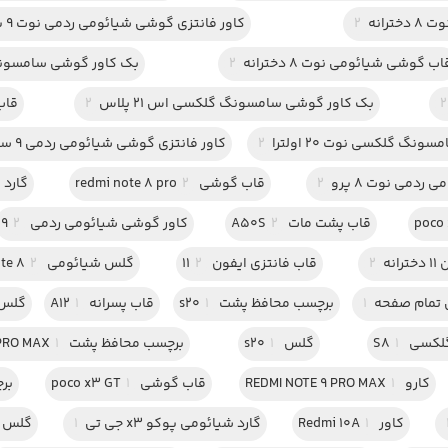
رانه
2
کاور فانتزی گوشی شیائومی ردمی نوت 9 پرو مکس
اب گوشی شیائومی نوت 8 دخترانه
2
بک کاور گوشی سامسونگ گلکس
2
بک کاور گوشی سامسونگ گلکسی اس 21 پلاس
2
قاب 
نگ گلکسی نوت 20 اولترا
2
کاور فانتزی گوشی شیائومی ردمی 9 سی
دمی نوت 8 پرو
2
قاب گوشی redmi note 8 pro
2
گارد A32
قاب پشت مات A50S
2
کاور گوشی شیائومی ردمی 9
2
نه
2
قاب فانتزی ایفون 11
2
گلس شیائومی redmi note 8
2
تمام صفحه
1
برچسب محافظ پشت s20
1
قاب پسرانه A12
1
گلس 
کسی S8
1
گلس s20
1
برچسب محافظ پشت IPHONE 11 PRO MAX
1
کارو REDMI NOTE 9 PRO MAX
1
قاب گوشی poco x3 GT
1
بر
کاور Redmi 10A
1
گارد شیائومی پوکو x3 جی تی
1
گلس گلک