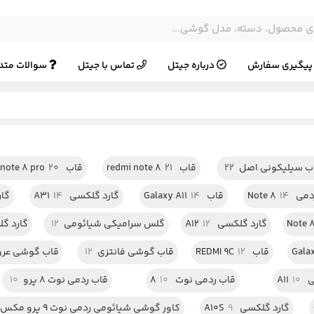
یگیری سفارش
درباره جیتل
تماس با جیتل
سوالات متد
ب سیلیکونی اصل
22
قاب redmi note 8
21
قاب redmi note 8 pro
20
 Note 8
14
قاب Galaxy A11
14
گارد گلکسی A31
14
گار
گارد گلکسی A12
12
گلس سرامیکی شیائومی
12
گارد گلک
قاب REDMI 9C
12
قاب گوشی فانتزی
12
قاب گوشی عر
A1
10
قاب ردمی نوت 8
10
قاب ردمی نوت 8 پرو
10
گارد گلکسی A10S
9
کاور گوشی شیائومی ردمی نوت 9 پرو مکس