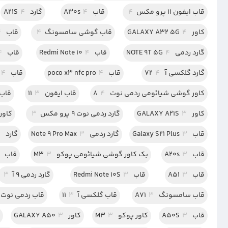
قاب ایفون 11 پرو مکس
4
قاب A30s
4
گارد A21S
4
کاور GALAXY A32 5G
4
قاب گوشی سامسونگ
4
قاب m32
4
گارد ردمی NOTE 9T 5G
4
قاب Redmi Note 10
4
قاب Redmi 9a
4
گارد گلکسی آ 72
4
قاب poco x3 nfc pro
4
قاب A50
4
کاور گوشی شیائومی ردمی نوت 8
4
قاب ایفون 11
3
قاب axy A13 4G
کاور GALAXY A21S
3
گارد ردمی نوت 9 پرو مکس
3
کاور co x3 nfc pro
قاب Galaxy S21 Plus
3
گارد ردمی Note 9 Pro Max
3
گارد A72
3
قاب A20s
3
بک کاور گوشی شیائومی پوکو M3
3
قاب IPHONE 11 PRO MAX
قاب A51
3
قاب Redmi Note 10S
3
گارد ردمی 9 آ
3
قاب سامسونگ A71
3
قاب گلکسی آ11
3
قاب ردمی نوت 10
قاب A50S
3
کاور پوکو M3
3
کاور GALAXY A50
3
ب