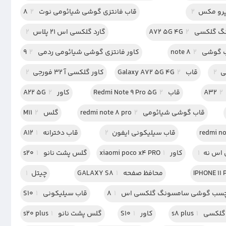
2
قاب فانتزی گوشی شیائومی نوت 8
2
ی A72 5G 4G
2
گارد گلکسی اس 21 پلاس
2
گوشی note 8
2
کاور فانتزی گوشی شیائومی ردمی 9
2
2
قاب Galaxy A72 5G 4G
2
کاور گلکسی آ 32 فورجی
2
2
قاب Redmi Note 9 Pro 5G
2
کاور A22 5G
2
قاب گوشی شیائومی redmi note 8 pro
2
گلس M11
2
قاب سیلیکونی ایفون
2
قاب دخترانه A12
1
اس نه
1
کاور xiaomi poco x4 PRO
1
گلس پشت نانو s20
1
محافظ صفحه GALAXY S8
1
چیتل
1
چسب گوشی سامسونگ گلکسی اس 8
1
قاب سیلیکونی S10
1
سی s8 plus
1
کاور S10
1
گلس پشت نانو s20 plus
1