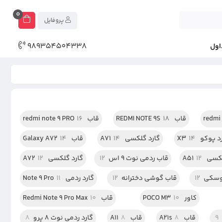
0
پروفایل
989354504338
اول
قاب REDMI NOTE 9S
18
قاب redmi note 9 PRO
16
د پوکو X3
14
گارد گلکسی A71
14
قاب Galaxy A72
14
سی A51
12
قاب ردمی نوت 9 اس
12
گارد گلکسی A72
12
وسکی
12
قاب گوشی دخترانه
12
گارد ردمی Note 9 Pro
11
کاور POCO M3
10
قاب Redmi Note 9 Pro Max
10
9
قاب A21s
8
قاب A11
8
گارد ردمی نوت 8 پرو
8