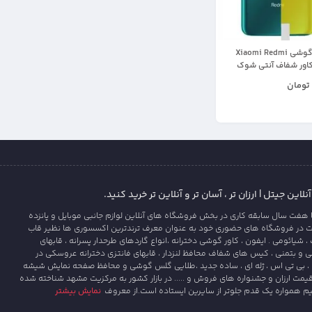
برچسب نانو پشت گوشی Xiaomi Redmi
تومان
این جیتل | ارزان تر ، آسان تر و آنلاین تر خرید کنید.
 هفت سال سابقه کاری در بخش فروشگاه های آنلاین لوازم جانبی موبایل و پانزده
ت در فروشگاه های حضوری خود به عنوان معرف ترندترین اکسسوری ها نظیر قاب
یائومی . ایفون ، کاور گوشی دخترانه ،انواع گاردهای طرحدار پسرانه ، قابهای
و بتمنی ، کیس های شفاف محافظ لنزدار ، قابهای فانتزی دخترانه عروسکی در
، بی تی اس ، ژله ای ، ساده جدید ،طلایی گلس گوشی و محافظ صفحه نمایش شیشه
قیمت ارزان و جشنواره های فروش و ..... در بازار کشور به مرکزیت مشهد شناخته شده
یم همواره یک قدم جلوتر از سایرین ایستاده است.از معروف
نمایش بیشتر