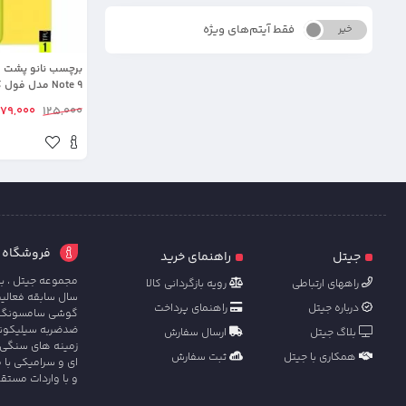
فقط آیتم‌های ویژه
خیر
بله
Note 9 مدل فول کاور شفاف آنتی شوک
79,000
125,000
فروشگاه آنل
جیتل
راهنمای خرید
مجموعه جیتل ، با
راههای ارتباطی
رویه بازگردانی کالا
سال سابقه فعالی
درباره جیتل
راهنمای پرداخت
گوشی سامسونگ ، ش
ضدضربه سیلیکونی 
بلاگ جیتل
ارسال سفارش
زمینه های سنگی 
همکاری با جیتل
ثبت سفارش
ای و سرامیکی با 
و با واردات مستق