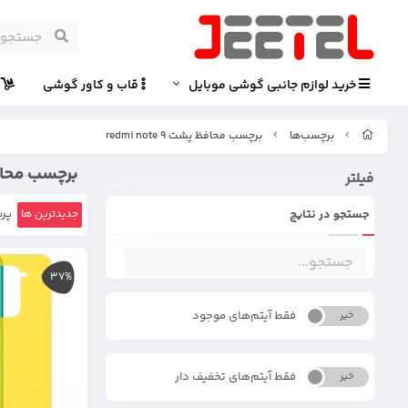
خرید لوازم جانبی گوشی موبایل
قاب و کاور گوشی
پ
برچسب‌ها
برچسب محافظ پشت redmi note 9
برچسب محافظ پشت 
فیلتر
جستجو در نتایج
جدیدترین ها
پرب
37%
فقط آیتم‌های موجود
خیر
بله
فقط آیتم‌های تخفیف دار
خیر
بله