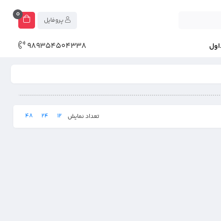
0
پروفایل
989354504338
اول
48
24
12
تعداد نمایش