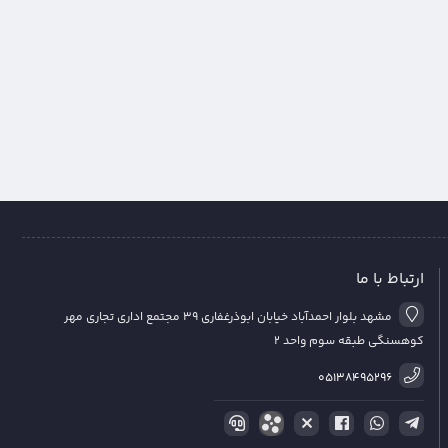
ارتباط با ما
مشهد بلوار احمدآباد خیابان ابوذرغفاری 39 مجتمع اداری تجاری مهر
کوهسنگی طبقه سوم واحد 2
05138495296