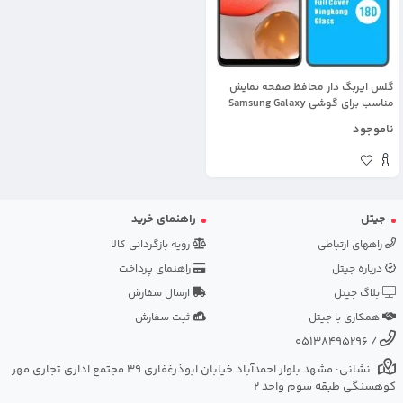
گلس ایربگ دار محافظ صفحه نمایش
مناسب برای گوشی Samsung Galaxy
A42 مدل King Kong از برند آرمور گلس
ناموجود
جیتل
راهنمای خرید
راههای ارتباطی
رویه بازگردانی کالا
درباره جیتل
راهنمای پرداخت
بلاگ جیتل
ارسال سفارش
همکاری با جیتل
ثبت سفارش
05138495296
/
نشانی: مشهد بلوار احمدآباد خیابان ابوذرغفاری 39 مجتمع اداری تجاری مهر
کوهسنگی طبقه سوم واحد 2