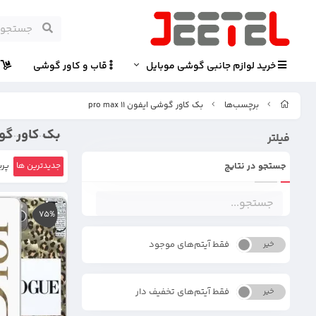
خرید لوازم جانبی گوشی موبایل
قاب و کاور گوشی
پ
برچسب‌ها
بک کاور گوشی ایفون 11 pro max
بک کاور گوشی ای
فیلتر
جستجو در نتایج
جدیدترین ها
پرب
75%
فقط آیتم‌های موجود
خیر
بله
فقط آیتم‌های تخفیف دار
خیر
بله