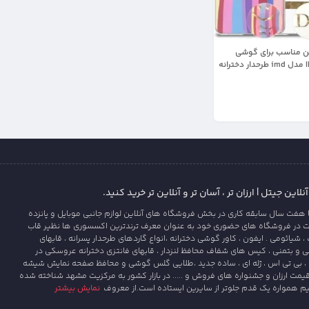
ین مناسب برای گوشی
IPHONE 11 Pro Max مدل imd طرحدار دخترانه
ت
این جیتل | ارزان تر ، آسان تر و آنلاین تر خرید کنید.
 هفت سال سابقه کاری در بخش فروشگاه های آنلاین لوازم جانبی موبایل و پانزده
ت در فروشگاه های حضوری خود به عنوان معرف ترندترین اکسسوری ها نظیر قاب
یائومی . ایفون ، کاور گوشی دخترانه ،انواع گاردهای طرحدار پسرانه ، قابهای
و بتمنی ، کیس های شفاف محافظ لنزدار ، قابهای فانتزی دخترانه عروسکی در
، بی تی اس ، ژله ای ، ساده جدید ،طلایی گلس گوشی و محافظ صفحه نمایش شیشه
قیمت ارزان و جشنواره های فروش و ..... در بازار کشور به مرکزیت مشهد شناخته شده
یم همواره یک قدم جلوتر از سایرین ایستاده است.از معروف
نمایش بیشتر