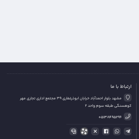
ارتباط با ما
مشهد بلوار احمدآباد خیابان ابوذرغفاری 39 مجتمع اداری تجاری مهر
کوهسنگی طبقه سوم واحد 2
05138495296