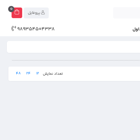
0
پروفایل
989354504338
اول
48
24
12
تعداد نمایش