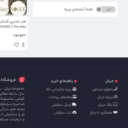
فقط آیتم‌های ویژه
خیر
بله
قاب فانتزی گلدلا
همراه با پاپ سوک
ناموجود
فروشگاه آنل
جیتل
راهنمای خرید
مجموعه جیتل ، با
راههای ارتباطی
رویه بازگردانی کالا
سال سابقه فعالی
درباره جیتل
راهنمای پرداخت
گوشی سامسونگ ، ش
ضدضربه سیلیکونی 
بلاگ جیتل
ارسال سفارش
زمینه های سنگی 
همکاری با جیتل
ثبت سفارش
ای و سرامیکی با 
و با واردات مستق