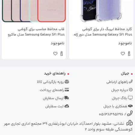
گارد محافظ ایربگ دار برای گوشی
قاب محافظ مناسب برای گوشی
Samsung Galaxy S21 Plus مدل دور ژله
Samsung Galaxy S21 Plus مدل ماکرو
ای شفاف پشت طلق کریستالی
شیلد محافظ لنزدار طرح پشت مات
ناموجود
ناموجود
جیتل
راهنمای خرید
راههای ارتباطی
رویه بازگردانی کالا
درباره جیتل
راهنمای پرداخت
بلاگ جیتل
ارسال سفارش
همکاری با جیتل
ثبت سفارش
05138495296
/
نشانی: مشهد بلوار احمدآباد خیابان ابوذرغفاری 39 مجتمع اداری تجاری مهر
کوهسنگی طبقه سوم واحد 2