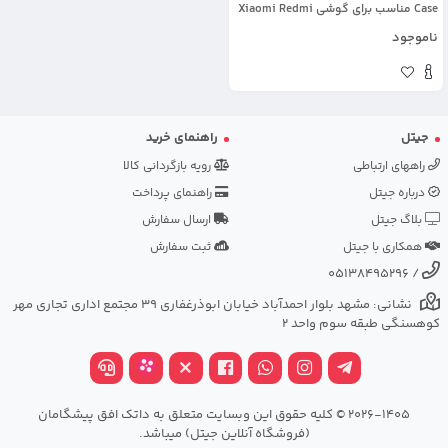
Case مناسب برای گوشی Xiaomi Redmi
Note 8 Pro مدل نیمه شفاف سه بعدی
ناموجود
همراه با پاپ سوکت سیلیکونی ست
جیتل
راهنمای خرید
راههای ارتباطی
رویه بازگردانی کالا
درباره جیتل
راهنمای پرداخت
بلاگ جیتل
ارسال سفارش
همکاری با جیتل
ثبت سفارش
05138495296
/
نشانی: مشهد بلوار احمدآباد خیابان ابوذرغفاری 39 مجتمع اداری تجاری مهر
کوهسنگی طبقه سوم واحد 2
2026-1405 © کلیه حقوق این وبسایت متعلق به داتک افق پیشگامان
(فروشگاه آنلاین جیتل) میباشد.