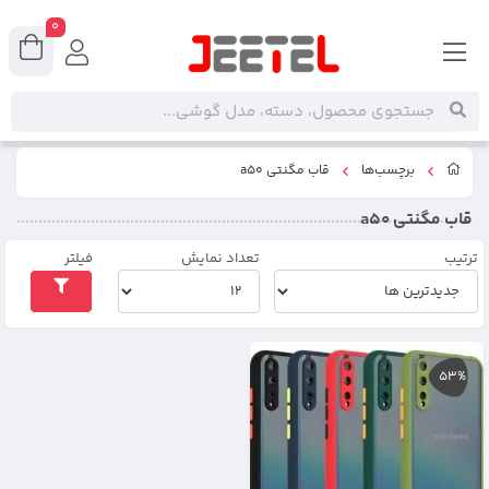
0
برچسب‌ها
قاب مگنتی a50
قاب مگنتی a50
ترتیب
تعداد نمایش
فیلتر
53%