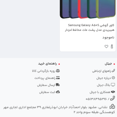
کاور گوشی Samsung Galaxy A50S
هیبریدی مدل پشت مات محافظ لنزدار
ناموجود
جیتل
راهنمای خرید
راههای ارتباطی
رویه بازگردانی کالا
درباره جیتل
راهنمای پرداخت
بلاگ جیتل
ارسال سفارش
همکاری با جیتل
ثبت سفارش
05138495296
/
نشانی: مشهد بلوار احمدآباد خیابان ابوذرغفاری 39 مجتمع اداری تجاری مهر
کوهسنگی طبقه سوم واحد 2