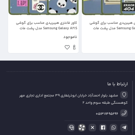
زی هیبریدی مناسب برای گوشی
کاور فانتزی هیبریدی مناسب برای گوشی
Samsung Galaxy A21S مدل پشت مات
Samsung Galaxy A21S مدل پشت مات
ار سری طرحدار پسرانه
محافظ لنزدار سری طرحدار دخترانه
ناموجود
ارتباط با ما
مشهد بلوار احمدآباد خیابان ابوذرغفاری 39 مجتمع اداری تجاری مهر
کوهسنگی طبقه سوم واحد 2
05138495296