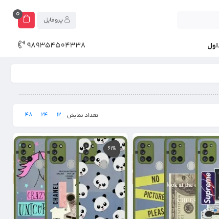
0
پروفایل
989354504338
اول
48
24
12
تعداد نمایش
61%