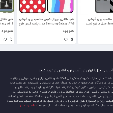
ه مناسب برای گوشی
قاب فانتزی آریوال کیس مناسب برای گوشی
کاور فانت
Samsung Galaxy A21S مدل ماکرو شیلد
Samsung Galaxy A21S مدل پشت گلس طرح
محافظ لنزدار سبک بوتیک مدل آف وایت OFF
دار سری دخترانه و پسرانه Arrival Case
محافظ لنزد
ناموجود
ناموجود
این جیتل | ارزان تر ، آسان تر و آنلاین تر خرید کنید.
 هفت سال سابقه کاری در بخش فروشگاه های آنلاین لوازم جانبی موبایل و پانزده
ت در فروشگاه های حضوری خود به عنوان معرف ترندترین اکسسوری ها نظیر قاب
یائومی . ایفون ، کاور گوشی دخترانه ،انواع گاردهای طرحدار پسرانه ، قابهای
و بتمنی ، کیس های شفاف محافظ لنزدار ، قابهای فانتزی دخترانه عروسکی در
، بی تی اس ، ژله ای ، ساده جدید ،طلایی گلس گوشی و محافظ صفحه نمایش شیشه
قیمت ارزان و جشنواره های فروش و ..... در بازار کشور به مرکزیت مشهد شناخته شده
یم همواره یک قدم جلوتر از سایرین ایستاده است.از معروف
نمایش بیشتر