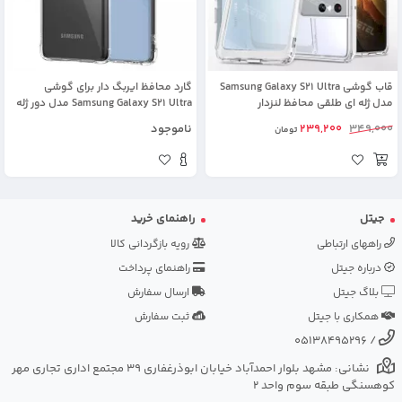
قاب گوشی Samsung Galaxy S21 Ultra
گارد محافظ ایربگ دار برای گوشی
مدل ژله ای طلقی محافظ لنزدار
Samsung Galaxy S21 Ultra مدل دور ژله
ای شفاف پشت طلق کریستالی
349,000
239,200
ناموجود
تومان
جیتل
راهنمای خرید
راههای ارتباطی
رویه بازگردانی کالا
درباره جیتل
راهنمای پرداخت
بلاگ جیتل
ارسال سفارش
همکاری با جیتل
ثبت سفارش
05138495296
/
نشانی: مشهد بلوار احمدآباد خیابان ابوذرغفاری 39 مجتمع اداری تجاری مهر
کوهسنگی طبقه سوم واحد 2