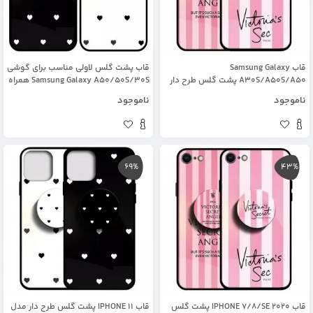
قاب Samsung Galaxy
قاب پشت گلس لاولی مناسب برای گوشی
A30S/A50S/A50 پشت گلس طرح دار
Samsung Galaxy A50/50S/30S همراه
به همراه پاپ سوکت مدل ویکتوریا
با بند آویز چرم طرح قلبی
ناموجود
ناموجود
69%
43%
قاب IPHONE 7/8/SE 2020 پشت گلس
قاب IPHONE 11 پشت گلس طرح دار مدل