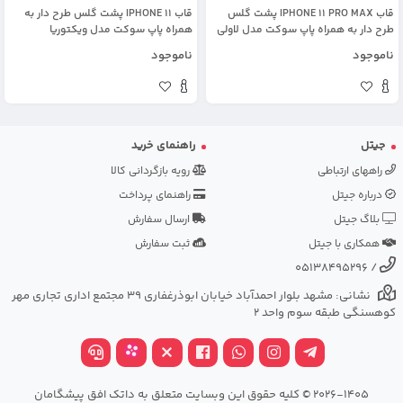
قاب IPHONE 11 PRO MAX پشت گلس
قاب IPHONE 11 پشت گلس طرح دار به
طرح دار به همراه پاپ سوکت مدل لاولی
همراه پاپ سوکت مدل ویکتوریا
ناموجود
ناموجود
جیتل
راهنمای خرید
راههای ارتباطی
رویه بازگردانی کالا
درباره جیتل
راهنمای پرداخت
بلاگ جیتل
ارسال سفارش
همکاری با جیتل
ثبت سفارش
05138495296
/
نشانی: مشهد بلوار احمدآباد خیابان ابوذرغفاری 39 مجتمع اداری تجاری مهر
کوهسنگی طبقه سوم واحد 2
2026-1405 © کلیه حقوق این وبسایت متعلق به داتک افق پیشگامان