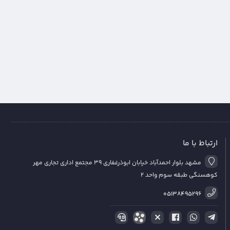
ارتباط با ما
مشهد بلوار احمدآباد خیابان ابوذرغفاری 39 مجتمع اداری تجاری مهر
کوهسنگی طبقه سوم واحد 2
05138495296