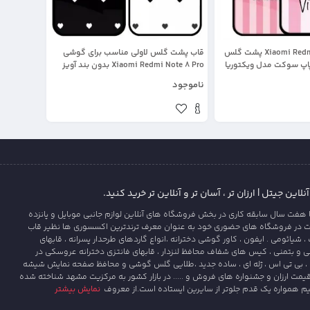
قاب Xiaomi Redmi Note 8 Pro پشت گلس
قاب پشت گلس لاولی مناسب برای گوشی
پاپ سوکت مدل ویکتوریا
Xiaomi Redmi Note 8 Pro بدون بند آویز
چرمی
ناموجود
این جیتل | ارزان تر ، آسان تر و آنلاین تر خرید کنید.
 هفت سال سابقه کاری در بخش فروشگاه های آنلاین لوازم جانبی موبایل و پانزده
ت در فروشگاه های حضوری خود به عنوان معرف ترندترین اکسسوری ها نظیر قاب
یائومی . ایفون ، کاور گوشی دخترانه ،انواع گاردهای طرحدار پسرانه ، قابهای
و بتمنی ، کیس های شفاف محافظ لنزدار ، قابهای فانتزی دخترانه عروسکی در
، بی تی اس ، ژله ای ، ساده جدید ،طلایی گلس گوشی و محافظ صفحه نمایش شیشه
قیمت ارزان و جشنواره های فروش و ..... در بازار کشور به مرکزیت مشهد شناخته شده
یم همواره یک قدم جلوتر از سایرین ایستاده است.از معروف
نمایش بیشتر