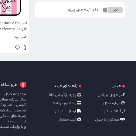
فقط آیتم‌های ویژه
خیر
بله
طرح دار به همراه 
ناموجود
فروشگاه آنل
جیتل
راهنمای خرید
مجموعه جیتل ، با
راههای ارتباطی
رویه بازگردانی کالا
سال سابقه فعالی
درباره جیتل
راهنمای پرداخت
گوشی سامسونگ ، ش
ضدضربه سیلیکونی 
بلاگ جیتل
ارسال سفارش
زمینه های سنگی 
همکاری با جیتل
ثبت سفارش
ای و سرامیکی با 
و با واردات مستق