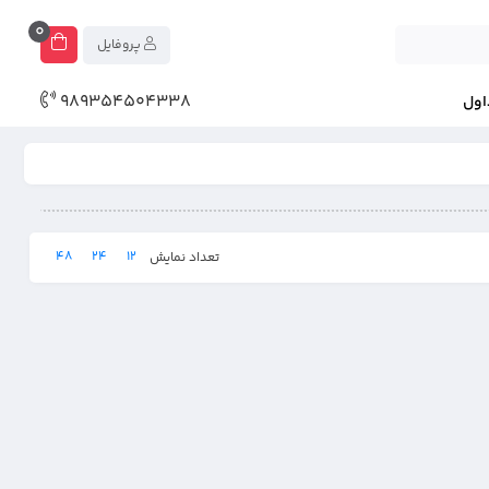
0
پروفایل
989354504338
اول
48
24
12
تعداد نمایش