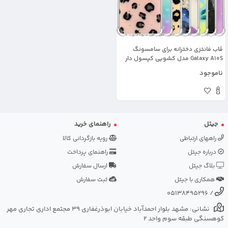
قاب فانتزی دخترانه برای سامسونگ
Galaxy A10S مدل کشویی کپسول دار
ناموجود
جیتل
راهنمای خرید
راههای ارتباطی
رویه بازگردانی کالا
درباره جیتل
راهنمای پرداخت
بلاگ جیتل
ارسال سفارش
همکاری با جیتل
ثبت سفارش
05138495296
/
نشانی: مشهد بلوار احمدآباد خیابان ابوذرغفاری 39 مجتمع اداری تجاری مهر
کوهسنگی طبقه سوم واحد 2