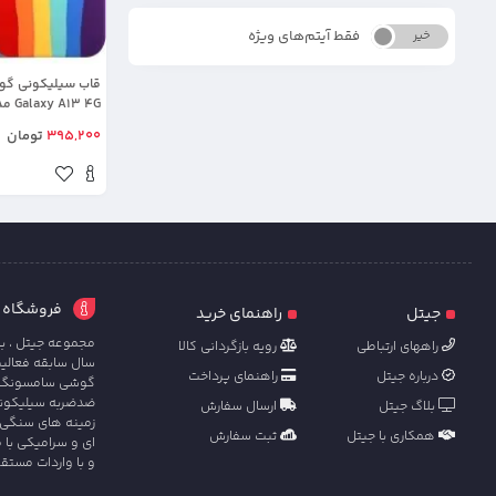
فقط آیتم‌های ویژه
خیر
بله
3 4G
اصل)
395,200
تومان
فروشگاه آنل
جیتل
راهنمای خرید
مجموعه جیتل ، با
راههای ارتباطی
رویه بازگردانی کالا
سال سابقه فعالی
درباره جیتل
راهنمای پرداخت
گوشی سامسونگ ، ش
ضدضربه سیلیکونی 
بلاگ جیتل
ارسال سفارش
زمینه های سنگی 
همکاری با جیتل
ثبت سفارش
ای و سرامیکی با 
و با واردات مستق