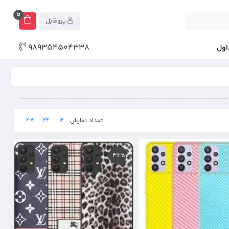
0
پروفایل
989354504338
اول
48
24
12
تعداد نمایش
34%