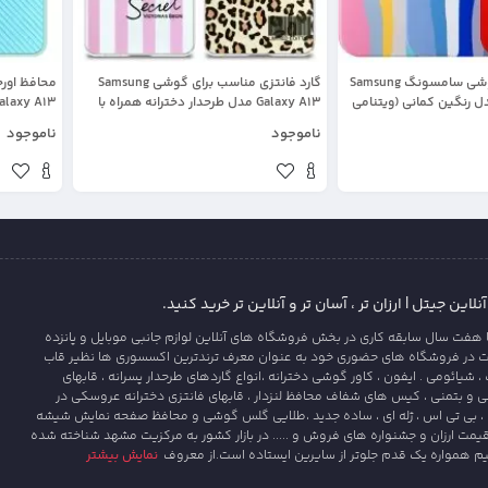
قاب سیلیکونی گوشی سامسونگ Samsung
گارد فانتزی مناسب برای گوشی Samsung
محافظ اور
Galaxy A1 مدل رنگین کمانی (ویتنامی
Galaxy A13 مدل طرحدار دخترانه همراه با
msung Galaxy A13
پاپ سوکت
ناموجود
ناموجود
این جیتل | ارزان تر ، آسان تر و آنلاین تر خرید کنید.
 هفت سال سابقه کاری در بخش فروشگاه های آنلاین لوازم جانبی موبایل و پانزده
ت در فروشگاه های حضوری خود به عنوان معرف ترندترین اکسسوری ها نظیر قاب
یائومی . ایفون ، کاور گوشی دخترانه ،انواع گاردهای طرحدار پسرانه ، قابهای
و بتمنی ، کیس های شفاف محافظ لنزدار ، قابهای فانتزی دخترانه عروسکی در
، بی تی اس ، ژله ای ، ساده جدید ،طلایی گلس گوشی و محافظ صفحه نمایش شیشه
قیمت ارزان و جشنواره های فروش و ..... در بازار کشور به مرکزیت مشهد شناخته شده
یم همواره یک قدم جلوتر از سایرین ایستاده است.از معروف
نمایش بیشتر