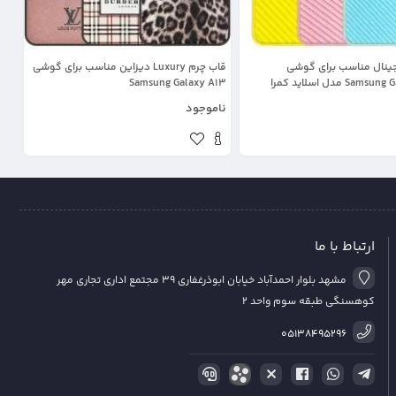
جینال مناسب برای گوشی
قاب چرم Luxury دیزاین مناسب برای گوشی
Sa مدل اسلاید کمرا
Samsung Galaxy A13
ناموجود
ارتباط با ما
مشهد بلوار احمدآباد خیابان ابوذرغفاری 39 مجتمع اداری تجاری مهر
کوهسنگی طبقه سوم واحد 2
05138495296