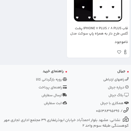
قاب IPHONE 7 PLUS / 8 PLUS پشت
گلس طرح دار به همراه پاپ سوکت مدل
لاولی
ناموجود
جیتل
راهنمای خرید
راههای ارتباطی
رویه بازگردانی کالا
درباره جیتل
راهنمای پرداخت
بلاگ جیتل
ارسال سفارش
همکاری با جیتل
ثبت سفارش
05138495296
/
نشانی: مشهد بلوار احمدآباد خیابان ابوذرغفاری 39 مجتمع اداری تجاری مهر
کوهسنگی طبقه سوم واحد 2