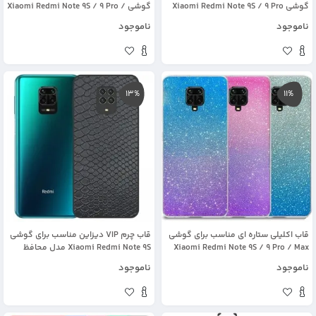
گوشی Xiaomi Redmi Note 9S / 9 Pro
گوشی Xiaomi Redmi Note 9S / 9 Pro /
مدل طرحدار لاکچری زنانه و مردانه (مجهز
Max مدل عروسکی دخترانه و لاکچری
ناموجود
ناموجود
به محافظ لنز یکدست با بدنه)
زنانه طرح یونیکورن و پلنگی کالباسی
Unicorn And Sweet Glass Case
13%
11%
قاب اکلیلی ستاره ای مناسب برای گوشی
قاب چرم VIP دیزاین مناسب برای گوشی
Xiaomi Redmi Note 9S / 9 Pro / Max
Xiaomi Redmi Note 9S مدل محافظ
مدل براق ژله ای دخترانه و زنانه شاین
لنزدار طرح چرم کروکودیل (صنعتی)
ناموجود
ناموجود
(رنگ ثابت)