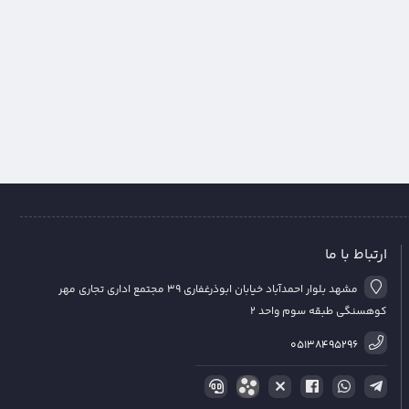
ارتباط با ما
مشهد بلوار احمدآباد خیابان ابوذرغفاری 39 مجتمع اداری تجاری مهر
کوهسنگی طبقه سوم واحد 2
05138495296