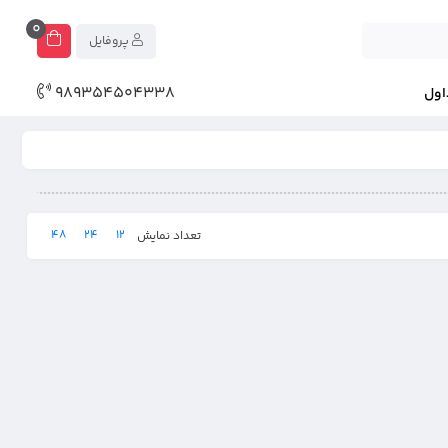
0
پروفایل
989354504338
اول
48
24
12
تعداد نمایش