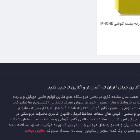
برچسب نانو 360 درجه پشت گوشی IPHONE
این جیتل | ارزان تر ، آسان تر و آنلاین تر خرید کنید.
 هفت سال سابقه کاری در بخش فروشگاه های آنلاین لوازم جانبی موبایل و پانزده
ت در فروشگاه های حضوری خود به عنوان معرف ترندترین اکسسوری ها نظیر قاب
یائومی . ایفون ، کاور گوشی دخترانه ،انواع گاردهای طرحدار پسرانه ، قابهای
و بتمنی ، کیس های شفاف محافظ لنزدار ، قابهای فانتزی دخترانه عروسکی در
، بی تی اس ، ژله ای ، ساده جدید ،طلایی گلس گوشی و محافظ صفحه نمایش شیشه
قیمت ارزان و جشنواره های فروش و ..... در بازار کشور به مرکزیت مشهد شناخته شده
یم همواره یک قدم جلوتر از سایرین ایستاده است.از معروف
نمایش بیشتر