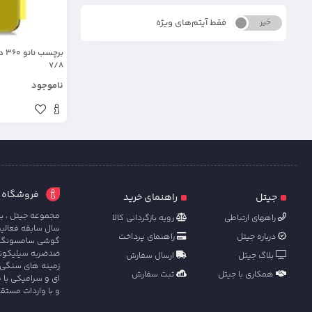
فقط آیتم‌های ویژه
خیر
بله
7/8
ناموجود
فروشگاه آنل
جیتل
راهنمای خرید
مجموعه جیتل ، با
راههای ارتباطی
رویه بازگردانی کالا
سال سابقه فعالی
درباره جیتل
راهنمای پرداخت
گوشی سامسونگ ، ش
ضدضربه سیلیکونی 
بلاگ جیتل
ارسال سفارش
زمینه های سنگی 
همکاری با جیتل
ثبت سفارش
ای و سرامیکی با 
و با واردات مستق