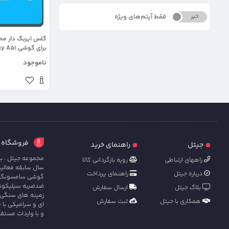
فقط آیتم‌های ویژه
خیر
بله
گلس ایربگ دار م
Kong از برند آرمور گلس
ناموجود
فروشگاه آنل
جیتل
راهنمای خرید
مجموعه جیتل ، با
راههای ارتباطی
رویه بازگردانی کالا
سال سابقه فعالی
درباره جیتل
راهنمای پرداخت
گوشی سامسونگ ، ش
ضدضربه سیلیکونی 
بلاگ جیتل
ارسال سفارش
زمینه های سنگی 
همکاری با جیتل
ثبت سفارش
ای و سرامیکی با 
و با واردات مستق