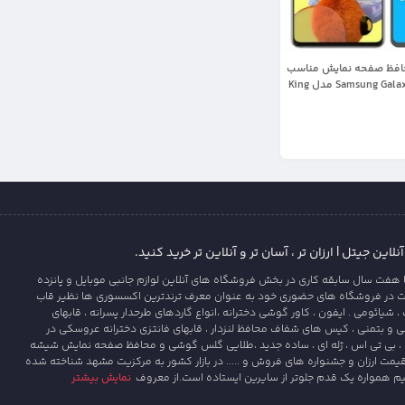
حافظ صفحه نمایش مناسب
برای گوشی Samsung Galaxy A51 مدل King
این جیتل | ارزان تر ، آسان تر و آنلاین تر خرید کنید.
 هفت سال سابقه کاری در بخش فروشگاه های آنلاین لوازم جانبی موبایل و پانزده
ت در فروشگاه های حضوری خود به عنوان معرف ترندترین اکسسوری ها نظیر قاب
یائومی . ایفون ، کاور گوشی دخترانه ،انواع گاردهای طرحدار پسرانه ، قابهای
و بتمنی ، کیس های شفاف محافظ لنزدار ، قابهای فانتزی دخترانه عروسکی در
، بی تی اس ، ژله ای ، ساده جدید ،طلایی گلس گوشی و محافظ صفحه نمایش شیشه
قیمت ارزان و جشنواره های فروش و ..... در بازار کشور به مرکزیت مشهد شناخته شده
یم همواره یک قدم جلوتر از سایرین ایستاده است.از معروف
نمایش بیشتر