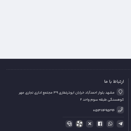
ارتباط با ما
مشهد بلوار احمدآباد خیابان ابوذرغفاری 39 مجتمع اداری تجاری مهر
کوهسنگی طبقه سوم واحد 2
05138495296