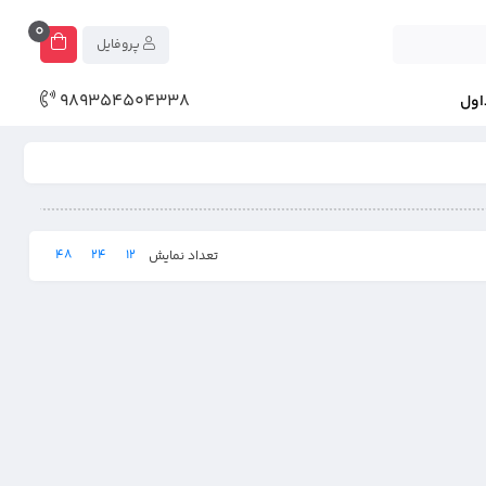
0
پروفایل
989354504338
اول
48
24
12
تعداد نمایش