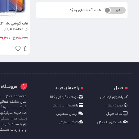
فقط آیتم‌های ویژه
خیر
بله
ای محافظ لنزدار
39,200
439,000
فروشگاه آنل
جیتل
راهنمای خرید
مجموعه جیتل ، با
راههای ارتباطی
رویه بازگردانی کالا
سال سابقه فعالی
درباره جیتل
راهنمای پرداخت
گوشی سامسونگ ، ش
ضدضربه سیلیکونی 
بلاگ جیتل
ارسال سفارش
زمینه های سنگی 
همکاری با جیتل
ثبت سفارش
ای و سرامیکی با 
و با واردات مستق