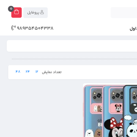
0
پروفایل
989354504338
اول
48
24
12
تعداد نمایش