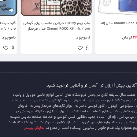
قاب گوشی Xiaomi Poco X3 nfc مدل ژله
قاب چرم Luxury دیزاین مناسب برای گوشی
گارد طرحدا
Xiaomi POCO X3 nfc / pro مدل طرحدار
لاکچری زنانه و مردانه
شیلد محافظ
2
تومان
ناموجود
ناموجود
این جیتل | ارزان تر ، آسان تر و آنلاین تر خرید کنید.
 هفت سال سابقه کاری در بخش فروشگاه های آنلاین لوازم جانبی موبایل و پانزده
ت در فروشگاه های حضوری خود به عنوان معرف ترندترین اکسسوری ها نظیر قاب
یائومی . ایفون ، کاور گوشی دخترانه ،انواع گاردهای طرحدار پسرانه ، قابهای
و بتمنی ، کیس های شفاف محافظ لنزدار ، قابهای فانتزی دخترانه عروسکی در
، بی تی اس ، ژله ای ، ساده جدید ،طلایی گلس گوشی و محافظ صفحه نمایش شیشه
قیمت ارزان و جشنواره های فروش و ..... در بازار کشور به مرکزیت مشهد شناخته شده
یم همواره یک قدم جلوتر از سایرین ایستاده است.از معروف
نمایش بیشتر