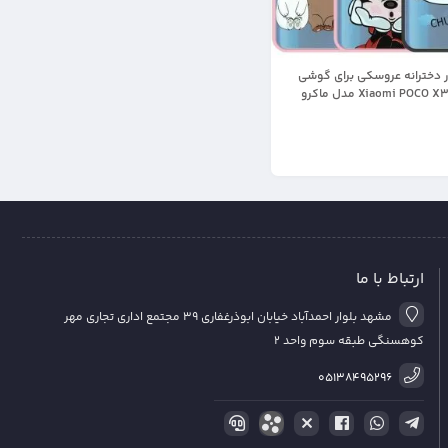
ر دخترانه عروسکی برای گوشی
Xiaomi POCO X3 nfc / pro مدل ماکرو
 لنزدار فانتزی
ارتباط با ما
مشهد بلوار احمدآباد خیابان ابوذرغفاری 39 مجتمع اداری تجاری مهر
کوهسنگی طبقه سوم واحد 2
05138495296