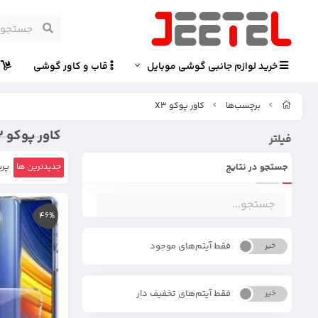
خرید لوازم جانبی گوشی موبایل
قاب و کاور گوشی
پ
برچسب‌ها
کاور پوکو X3
کاور پوکو X3
فیلتر
جستجو در نتایج
جدیدترین ها
پرب
46%
فقط آیتم‌های موجود
خیر
بله
فقط آیتم‌های تخفیف دار
خیر
بله