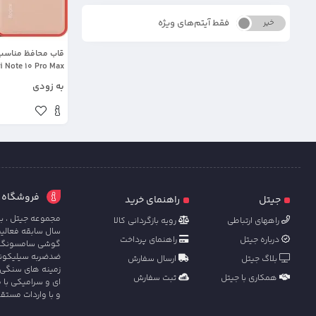
فقط آیتم‌های ویژه
خیر
بله
محافظ لنزدار طرح
به زودی
فروشگاه آنل
جیتل
راهنمای خرید
مجموعه جیتل ، با
راههای ارتباطی
رویه بازگردانی کالا
سال سابقه فعالی
درباره جیتل
راهنمای پرداخت
گوشی سامسونگ ، ش
ضدضربه سیلیکونی 
بلاگ جیتل
ارسال سفارش
زمینه های سنگی 
همکاری با جیتل
ثبت سفارش
ای و سرامیکی با 
و با واردات مستق