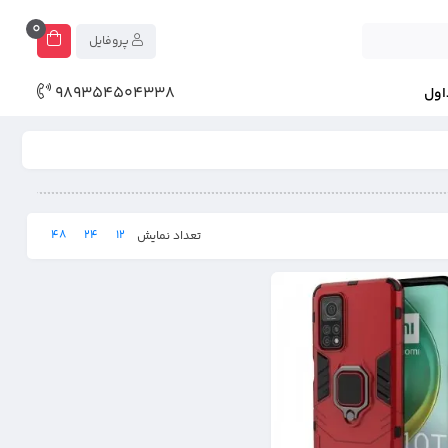
0
پروفایل
989354504338
اول
48
24
12
تعداد نمایش