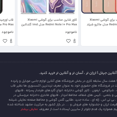
قاب محافظ مناسب برای گوشی Xiaomi
کاور شاین مناسب برای گوشی Xiaomi
Redmi Note 10 Pro Max مدل ماکرو شیلد
Redmi Note 10 Pro Max مدل imd گلدلاین
Max
 پشت مات
طرح کهکشانی
طرح بتمن
ناموجود
ناموجود
این جیتل | ارزان تر ، آسان تر و آنلاین تر خرید کنید.
 هفت سال سابقه کاری در بخش فروشگاه های آنلاین لوازم جانبی موبایل و پانزده
ت در فروشگاه های حضوری خود به عنوان معرف ترندترین اکسسوری ها نظیر قاب
یائومی . ایفون ، کاور گوشی دخترانه ،انواع گاردهای طرحدار پسرانه ، قابهای
و بتمنی ، کیس های شفاف محافظ لنزدار ، قابهای فانتزی دخترانه عروسکی در
، بی تی اس ، ژله ای ، ساده جدید ،طلایی گلس گوشی و محافظ صفحه نمایش شیشه
قیمت ارزان و جشنواره های فروش و ..... در بازار کشور به مرکزیت مشهد شناخته شده
یم همواره یک قدم جلوتر از سایرین ایستاده است.از معروف
نمایش بیشتر