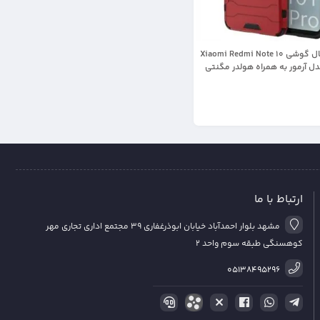
قاب اورجینال گوشی Xiaomi Redmi Note 10
Pro  مدل آرمور به همراه هولدر مگنتی
ارتباط با ما
مشهد بلوار احمدآباد خیابان ابوذرغفاری 39 مجتمع اداری تجاری مهر
کوهسنگی طبقه سوم واحد 2
05138495296