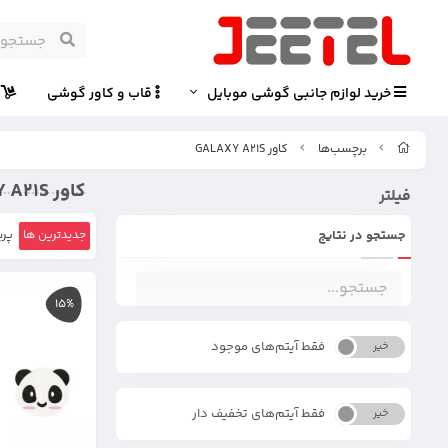
خرید لوازم جانبی گوشی موبایل
قاب و کاور گوشی
پ
برچسب‌ها
کاور GALAXY A21S
کاور GALAXY A21S
فیلتر
جستجو در نتایج
جدیدترین ها
پرب
15%
فقط آیتم‌های موجود
خیر
بله
فقط آیتم‌های تخفیف دار
خیر
بله