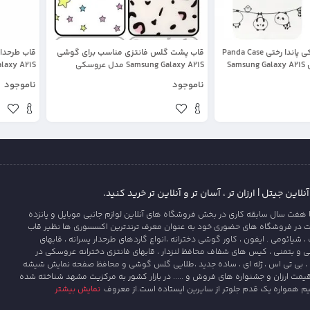
قاب فانتزی عروسکی پاندا رختی Panda Case
قاب پشت گلس فانتزی مناسب برای گوشی
قاب طرحدا
مناسب برای گوشی Samsung Galaxy A21S
Samsung Galaxy A21S مدل عروسکی
 بعدی همراه با پاپ
دخترانه و لاکچری زنانه طرح یونیکورن و
ناموجود
ناموجود
 ست
پلنگی کالباسی Unicorn And Sweet Glass
WHITE
Case
این جیتل | ارزان تر ، آسان تر و آنلاین تر خرید کنید.
 هفت سال سابقه کاری در بخش فروشگاه های آنلاین لوازم جانبی موبایل و پانزده
ت در فروشگاه های حضوری خود به عنوان معرف ترندترین اکسسوری ها نظیر قاب
یائومی . ایفون ، کاور گوشی دخترانه ،انواع گاردهای طرحدار پسرانه ، قابهای
و بتمنی ، کیس های شفاف محافظ لنزدار ، قابهای فانتزی دخترانه عروسکی در
، بی تی اس ، ژله ای ، ساده جدید ،طلایی گلس گوشی و محافظ صفحه نمایش شیشه
قیمت ارزان و جشنواره های فروش و ..... در بازار کشور به مرکزیت مشهد شناخته شده
یم همواره یک قدم جلوتر از سایرین ایستاده است.از معروف
نمایش بیشتر