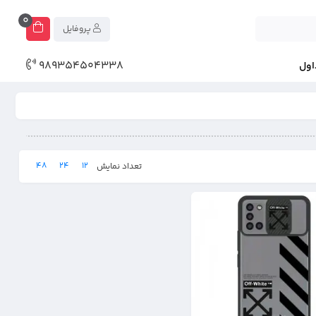
0
پروفایل
989354504338
اول
48
24
12
تعداد نمایش