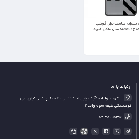
ر پسرانه مناسب برای گوشی
Samsung Galaxy A21S مدل ماکرو شیلد
محافظ لنزدار سبک بوتیک مدل آف وایت OFF
ارتباط با ما
مشهد بلوار احمدآباد خیابان ابوذرغفاری 39 مجتمع اداری تجاری مهر
کوهسنگی طبقه سوم واحد 2
05138495296