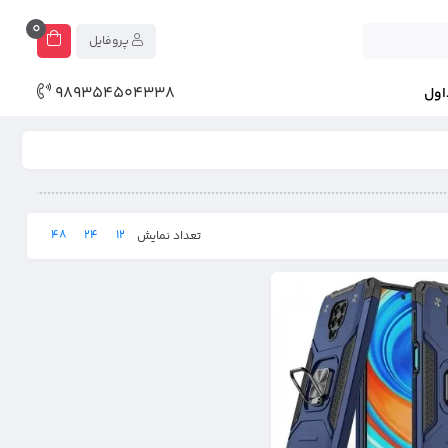
0
پروفایل
989354504338
اول
48
24
12
تعداد نمایش