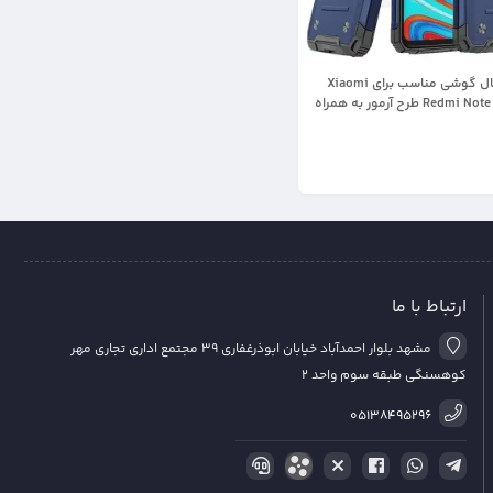
قاب اورجینال گوشی مناسب برای Xiaomi
Redmi Note 9 Pro Max طرح آرمور به همراه
 مدل رنجر فون (محافظ لنزدار)
ارتباط با ما
مشهد بلوار احمدآباد خیابان ابوذرغفاری 39 مجتمع اداری تجاری مهر
کوهسنگی طبقه سوم واحد 2
05138495296