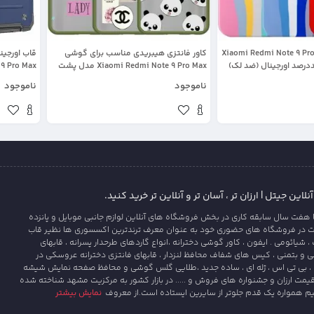
 Xiaomi Redmi Note 9 Pro / Pro
کاور فانتزی هیبریدی مناسب برای گوشی
ددرصد اورجینال (ضد لک)
Xiaomi Redmi Note 9 Pro Max مدل پشت
اخت ویتنام
مات محافظ لنزدار سری طرحدار دخترانه
رینگ استند
ناموجود
ناموجود
این جیتل | ارزان تر ، آسان تر و آنلاین تر خرید کنید.
 هفت سال سابقه کاری در بخش فروشگاه های آنلاین لوازم جانبی موبایل و پانزده
ت در فروشگاه های حضوری خود به عنوان معرف ترندترین اکسسوری ها نظیر قاب
یائومی . ایفون ، کاور گوشی دخترانه ،انواع گاردهای طرحدار پسرانه ، قابهای
و بتمنی ، کیس های شفاف محافظ لنزدار ، قابهای فانتزی دخترانه عروسکی در
، بی تی اس ، ژله ای ، ساده جدید ،طلایی گلس گوشی و محافظ صفحه نمایش شیشه
قیمت ارزان و جشنواره های فروش و ..... در بازار کشور به مرکزیت مشهد شناخته شده
یم همواره یک قدم جلوتر از سایرین ایستاده است.از معروف
نمایش بیشتر