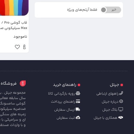
فقط آیتم‌های ویژه
خیر
بله
قاب گوشی
Max سیلیکونی ص
مدل پایین بسته س
ناموجود
فروشگاه آنل
جیتل
راهنمای خرید
مجموعه جیتل ، با
راههای ارتباطی
رویه بازگردانی کالا
سال سابقه فعالی
درباره جیتل
راهنمای پرداخت
گوشی سامسونگ ، ش
ضدضربه سیلیکونی 
بلاگ جیتل
ارسال سفارش
زمینه های سنگی 
همکاری با جیتل
ثبت سفارش
ای و سرامیکی با 
و با واردات مستق