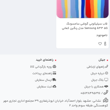
قاب سیلیکونی گوشی سامسونگ
Samsung A33 5G مدل رنگین کمانی
(ویتنامی اصل)
ناموجود
جیتل
راهنمای خرید
راههای ارتباطی
رویه بازگردانی کالا
درباره جیتل
راهنمای پرداخت
بلاگ جیتل
ارسال سفارش
همکاری با جیتل
ثبت سفارش
05138495296
/
نشانی: مشهد بلوار احمدآباد خیابان ابوذرغفاری 39 مجتمع اداری تجاری مهر
کوهسنگی طبقه سوم واحد 2