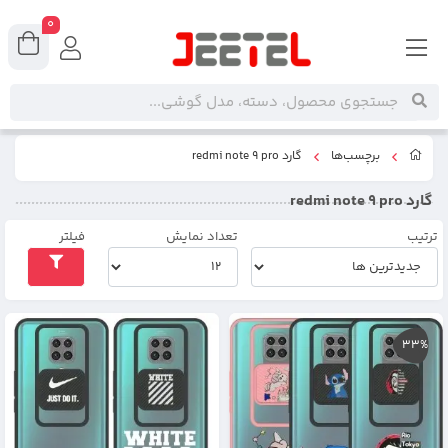
0
برچسب‌ها
گارد redmi note 9 pro
گارد redmi note 9 pro
ترتیب
تعداد نمایش
فیلتر
33%