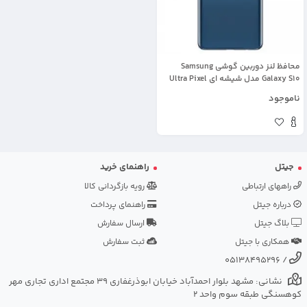
محافظ لنز دوربین گوشی Samsung
Galaxy S10 مدل شیشه ای Ultra Pixel
ناموجود
جیتل
راهنمای خرید
راههای ارتباطی
رویه بازگردانی کالا
درباره جیتل
راهنمای پرداخت
بلاگ جیتل
ارسال سفارش
همکاری با جیتل
ثبت سفارش
05138495296
/
نشانی: مشهد بلوار احمدآباد خیابان ابوذرغفاری 39 مجتمع اداری تجاری مهر
کوهسنگی طبقه سوم واحد 2