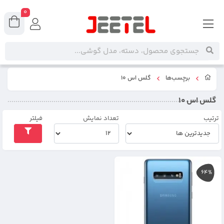
0
برچسب‌ها
گلس اس 10
گلس اس 10
ترتیب
تعداد نمایش
فیلتر
64%