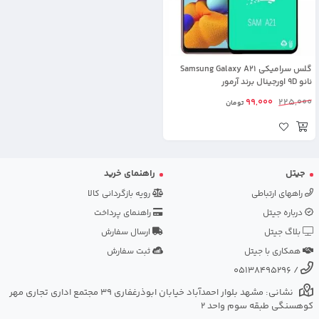
گلس سرامیکی Samsung Galaxy A21
نانو 9D اورجینال برند آرمور
99,000
225,000
تومان
جیتل
راهنمای خرید
راههای ارتباطی
رویه بازگردانی کالا
درباره جیتل
راهنمای پرداخت
بلاگ جیتل
ارسال سفارش
همکاری با جیتل
ثبت سفارش
05138495296
/
نشانی: مشهد بلوار احمدآباد خیابان ابوذرغفاری 39 مجتمع اداری تجاری مهر
کوهسنگی طبقه سوم واحد 2