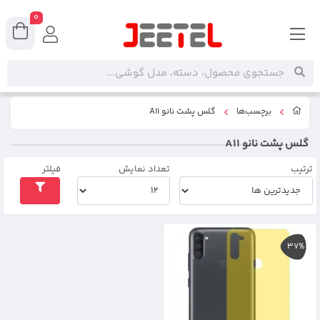
0
برچسب‌ها
گلس پشت نانو A11
گلس پشت نانو A11
ترتیب
تعداد نمایش
فیلتر
37%