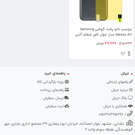
برچسب نانو پشت گوشی Samsung
Galaxy A11 مدل فول کاور شفاف آنتی
شوک
79,000
125,000
تومان
جیتل
راهنمای خرید
راههای ارتباطی
رویه بازگردانی کالا
درباره جیتل
راهنمای پرداخت
بلاگ جیتل
ارسال سفارش
همکاری با جیتل
ثبت سفارش
05138495296
/
نشانی: مشهد بلوار احمدآباد خیابان ابوذرغفاری 39 مجتمع اداری تجاری مهر
کوهسنگی طبقه سوم واحد 2