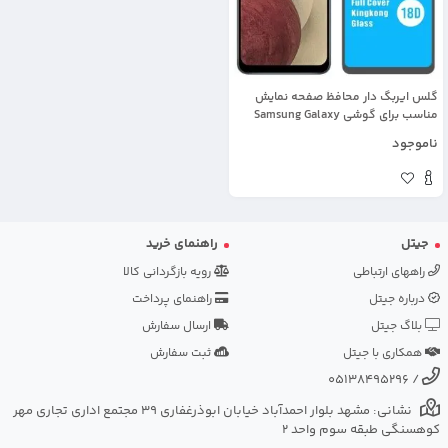
گلس ایربگ دار محافظ صفحه نمایش
مناسب برای گوشی Samsung Galaxy
A12 / M12 مدل King Kong از برند آرمور
ناموجود
گلس
جیتل
راهنمای خرید
راههای ارتباطی
رویه بازگردانی کالا
درباره جیتل
راهنمای پرداخت
بلاگ جیتل
ارسال سفارش
همکاری با جیتل
ثبت سفارش
05138495296
/
نشانی: مشهد بلوار احمدآباد خیابان ابوذرغفاری 39 مجتمع اداری تجاری مهر
کوهسنگی طبقه سوم واحد 2