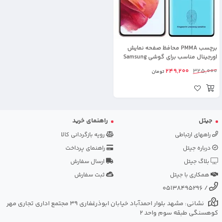
برچسب PMMA محافظ صفحه نمایش
اورجینال مناسب برای گوشی Samsung
Galaxy S21 مدل پلیمر نانو
249,200
325,000
تومان
جیتل
راهنمای خرید
راههای ارتباطی
رویه بازگردانی کالا
درباره جیتل
راهنمای پرداخت
بلاگ جیتل
ارسال سفارش
همکاری با جیتل
ثبت سفارش
05138495296
/
نشانی: مشهد بلوار احمدآباد خیابان ابوذرغفاری 39 مجتمع اداری تجاری مهر
کوهسنگی طبقه سوم واحد 2