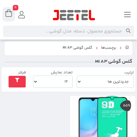
0
برچسب‌ها
گلس گوشی MI A3
گلس گوشی MI A3
ترتیب
تعداد نمایش
فیلتر
55%