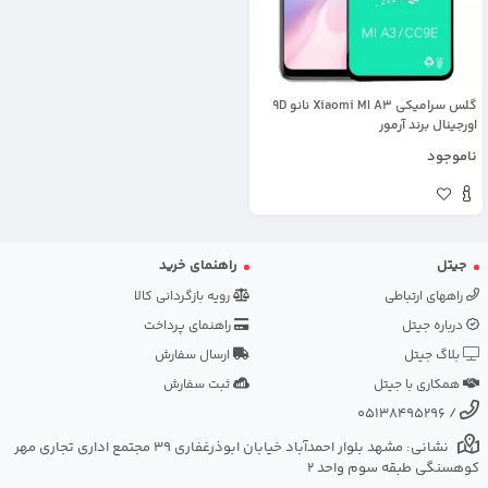
گلس سرامیکی Xiaomi MI A3 نانو 9D
اورجینال برند آرمور
ناموجود
جیتل
راهنمای خرید
راههای ارتباطی
رویه بازگردانی کالا
درباره جیتل
راهنمای پرداخت
بلاگ جیتل
ارسال سفارش
همکاری با جیتل
ثبت سفارش
05138495296
/
نشانی: مشهد بلوار احمدآباد خیابان ابوذرغفاری 39 مجتمع اداری تجاری مهر
کوهسنگی طبقه سوم واحد 2