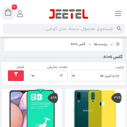
0
برچسب‌ها
گلس A10S
گلس A10S
ترتیب
تعداد نمایش
فیلتر
56%
37%