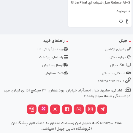
Galaxy A10S مدل شیشه ای Ultra Pixel
ناموجود
جیتل
راهنمای خرید
راههای ارتباطی
رویه بازگردانی کالا
درباره جیتل
راهنمای پرداخت
بلاگ جیتل
ارسال سفارش
همکاری با جیتل
ثبت سفارش
05138495296
/
نشانی: مشهد بلوار احمدآباد خیابان ابوذرغفاری 39 مجتمع اداری تجاری مهر
کوهسنگی طبقه سوم واحد 2
2026-1405 © کلیه حقوق این وبسایت متعلق به داتک افق پیشگامان
(فروشگاه آنلاین جیتل) میباشد.