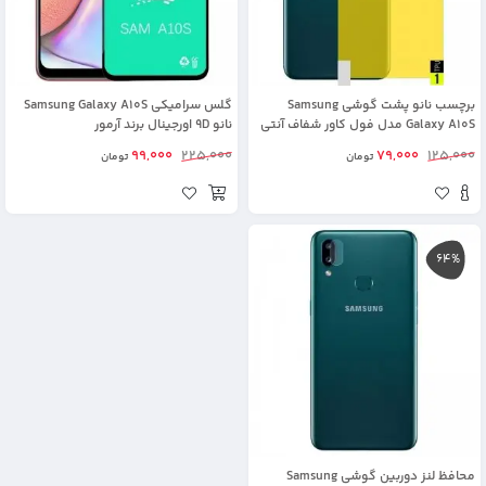
برچسب نانو پشت گوشی Samsung
گلس سرامیکی Samsung Galaxy A10S
Galaxy A10S مدل فول کاور شفاف آنتی
نانو 9D اورجینال برند آرمور
شوک
99,000
225,000
79,000
125,000
تومان
تومان
64%
محافظ لنز دوربین گوشی Samsung