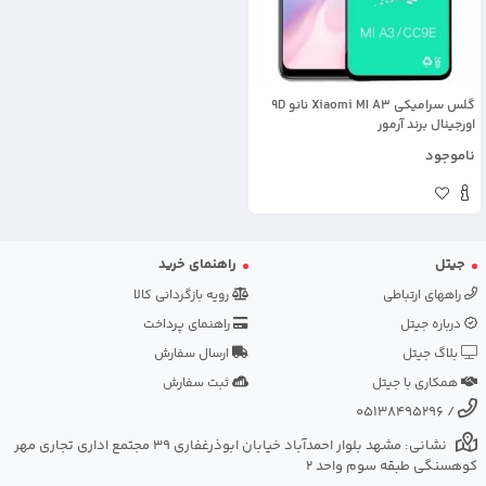
گلس سرامیکی Xiaomi MI A3 نانو 9D
اورجینال برند آرمور
ناموجود
جیتل
راهنمای خرید
راههای ارتباطی
رویه بازگردانی کالا
درباره جیتل
راهنمای پرداخت
بلاگ جیتل
ارسال سفارش
همکاری با جیتل
ثبت سفارش
05138495296
/
نشانی: مشهد بلوار احمدآباد خیابان ابوذرغفاری 39 مجتمع اداری تجاری مهر
کوهسنگی طبقه سوم واحد 2