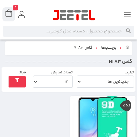
0
برچسب‌ها
گلس MI A3
گلس MI A3
ترتیب
تعداد نمایش
فیلتر
55%